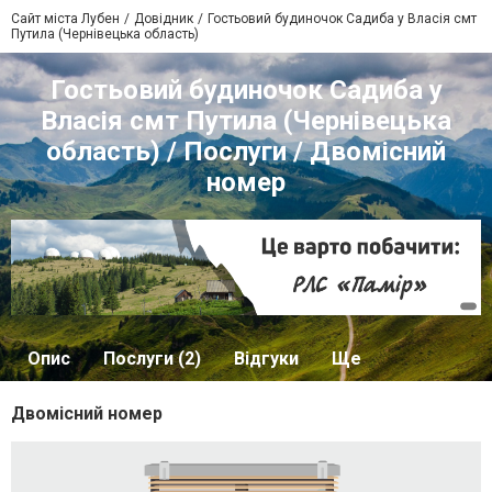
Сайт міста Лубен
Довідник
Гостьовий будиночок Садиба у Власія смт
Путила (Чернівецька область)
Гостьовий будиночок Садиба у
Власія смт Путила (Чернівецька
область) / Послуги / Двомісний
номер
Опис
Послуги (2)
Відгуки
Ще
Двомісний номер