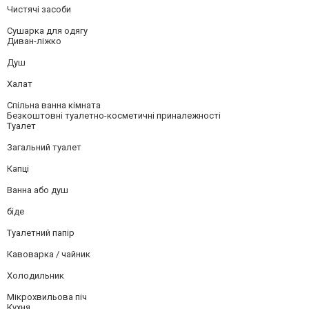
Чистячі засоби
Сушарка для одягу
Диван-ліжко
Душ
Халат
Спільна ванна кімната
Безкоштовні туалетно-косметичні приналежності
Туалет
Загальний туалет
Капці
Ванна або душ
біде
Туалетний папір
Кавоварка / чайник
Холодильник
Мікрохвильова піч
Кухня